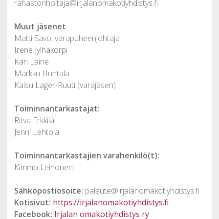
rahastonhoitaja@irjalanomakotiyhdistys.fi
Muut jäsenet
Matti Savo, varapuheenjohtaja
Irene Jylhäkorpi
Kari Laine
Markku Huhtala
Kaisu Lager-Ruuti (varajäsen)
Toiminnantarkastajat:
Ritva Erkkilä
Jenni Lehtola
Toiminnantarkastajien varahenkilö(t):
Kimmo Leinonen
Sähköpostiosoite:
palaute@irjalanomakotiyhdistys.fi
Kotisivut:
https://irjalanomakotiyhdistys.fi
Facebook:
Irjalan omakotiyhdistys ry