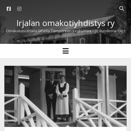
facebook
instagram
Open
searc
Irjalan omakotiyhdistys ry
bar
Omakotiasumista lähellä Tampereen keskustaa – jo vuodesta 1961
open
menu