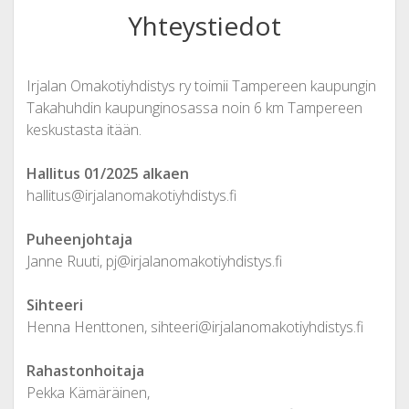
Yhteystiedot
Irjalan Omakotiyhdistys ry toimii Tampereen kaupungin
Takahuhdin kaupunginosassa noin 6 km Tampereen
keskustasta itään.
Hallitus 01/2025 alkaen
hallitus@irjalanomakotiyhdistys.fi
Puheenjohtaja
Janne Ruuti, pj@irjalanomakotiyhdistys.fi
Sihteeri
Henna Henttonen, sihteeri@irjalanomakotiyhdistys.fi
Rahastonhoitaja
Pekka Kämäräinen,