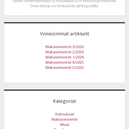
Irjalan omakotiyhdistys ry noudattaa EU:n tietosuoja-asetusta.
Omia tietoja voi tiedustella sähköpostilla.
Viimeisimmät artikkelit
Makasiiniviesti 3/2026
Makasiiniviesti 2/2026
Makasiiniviesti 1/2026
Makasiiniviesti 6/2025
Makasiiniviesti 5/2025
Kategoriat
Kokoukset
Makasiiniviesti
Muut