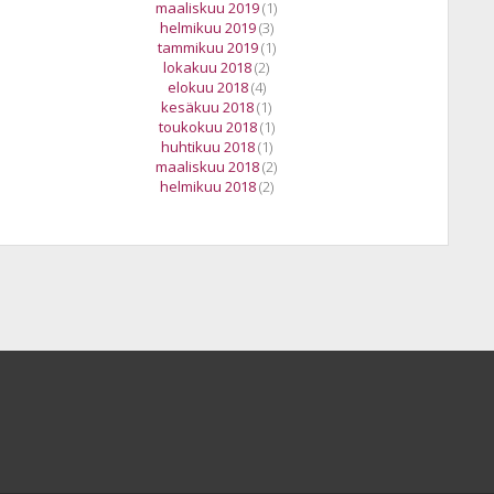
maaliskuu 2019
(1)
helmikuu 2019
(3)
tammikuu 2019
(1)
lokakuu 2018
(2)
elokuu 2018
(4)
kesäkuu 2018
(1)
toukokuu 2018
(1)
huhtikuu 2018
(1)
maaliskuu 2018
(2)
helmikuu 2018
(2)