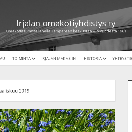
Irjalan omakotiyhdistys ry
Omakotiasumista lähellä Tampereen keskustaa – jo vuodesta 1961
open
open
IVU
TOIMINTA
IRJALAN MAKASIINI
HISTORIA
YHTEYSTI
dropdown
dropdown
menu
menu
S
aliskuu 2019