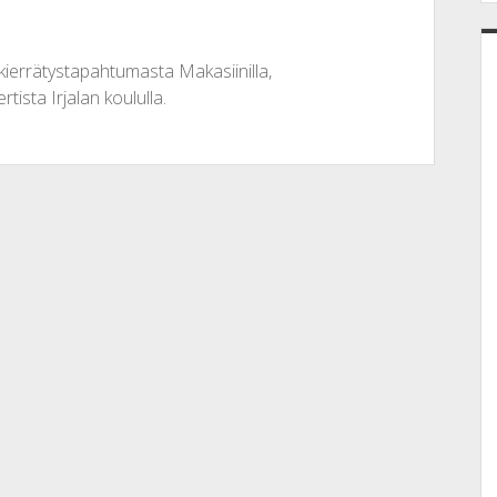
ierrätystapahtumasta Makasiinilla,
tista Irjalan koululla.