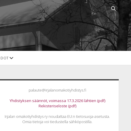
Open
search
bar
open
EDOT
dropdown
menu
idebar
palaute@irjalanomakotiyhdistys.fi
Yhdistyksen säännöt, voimassa 17.3.2026 lähtien (pdf)
Rekisteriseloste (pdf)
Irjalan omakotiyhdistys ry noudattaa EU:n tietosuoja-asetusta.
Omia tietoja voi tiedustella sähköpostilla.