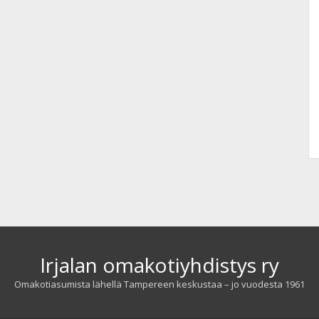
Irjalan omakotiyhdistys ry
Omakotiasumista lähellä Tampereen keskustaa – jo vuodesta 1961