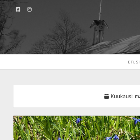
facebook
instagram
ETUS
Kuukausi:
ma