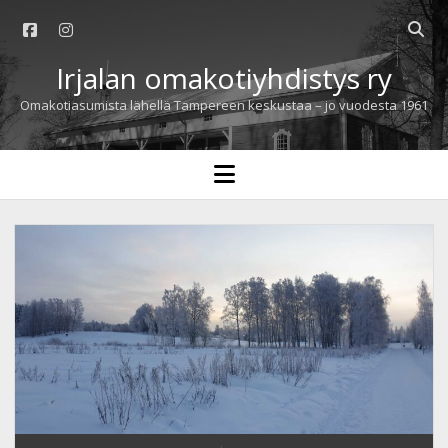
facebook
instagram
Open
searc
Irjalan omakotiyhdistys ry
bar
Omakotiasumista lähellä Tampereen keskustaa – jo vuodesta 1961
open
menu