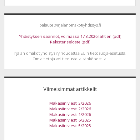
Sidebar
palaute@irjalanomakotiyhdistys.fi
Yhdistyksen säännöt, voimassa 17.3.2026 lähtien (pdf)
Rekisteriseloste (pdf)
Irjalan omakotiyhdistys ry noudattaa EU:n tietosuoja-asetusta.
Omia tietoja voi tiedustella sähköpostilla.
Viimeisimmät artikkelit
Makasiiniviesti 3/2026
Makasiiniviesti 2/2026
Makasiiniviesti 1/2026
Makasiiniviesti 6/2025
Makasiiniviesti 5/2025