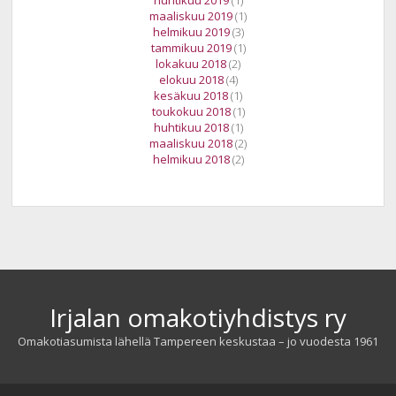
huhtikuu 2019
(1)
maaliskuu 2019
(1)
helmikuu 2019
(3)
tammikuu 2019
(1)
lokakuu 2018
(2)
elokuu 2018
(4)
kesäkuu 2018
(1)
toukokuu 2018
(1)
huhtikuu 2018
(1)
maaliskuu 2018
(2)
helmikuu 2018
(2)
Irjalan omakotiyhdistys ry
Omakotiasumista lähellä Tampereen keskustaa – jo vuodesta 1961