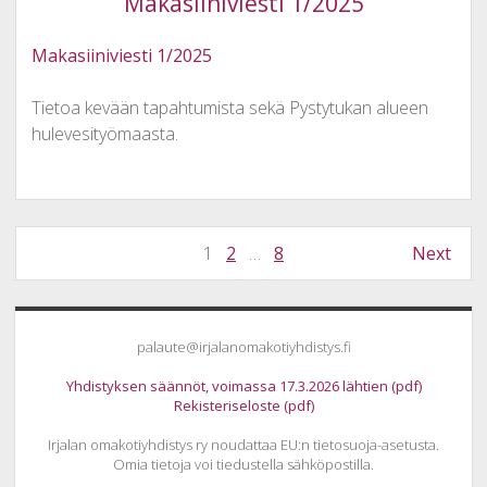
Makasiiniviesti 1/2025
Makasiiniviesti 1/2025
Tietoa kevään tapahtumista sekä Pystytukan alueen
hulevesityömaasta.
Artikkelien
1
2
…
8
Next
sivutus
Sidebar
palaute@irjalanomakotiyhdistys.fi
Yhdistyksen säännöt, voimassa 17.3.2026 lähtien (pdf)
Rekisteriseloste (pdf)
Irjalan omakotiyhdistys ry noudattaa EU:n tietosuoja-asetusta.
Omia tietoja voi tiedustella sähköpostilla.