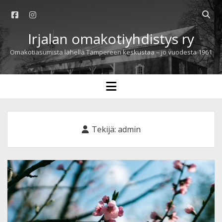
facebook
instagram
Open
searc
Irjalan omakotiyhdistys ry
bar
Omakotiasumista lähellä Tampereen keskustaa – jo vuodesta 1961
open
menu
Tekijä:
admin