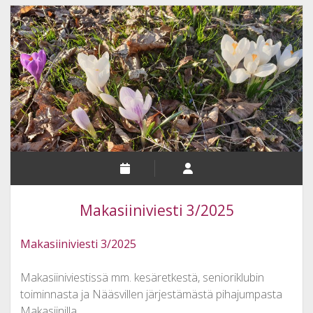
Makasiiniviesti 3/2025
Makasiiniviesti 3/2025
Makasiiniviestissä mm. kesäretkestä, senioriklubin
toiminnasta ja Nääsvillen järjestämästä pihajumpasta
Makasiinilla.