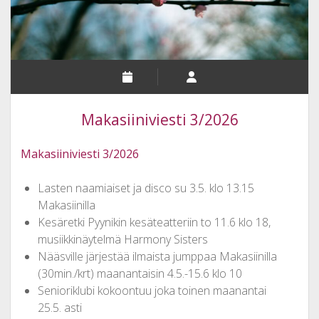
Makasiiniviesti 3/2026
Makasiiniviesti 3/2026
Lasten naamiaiset ja disco su 3.5. klo 13.15
Makasiinilla
Kesäretki Pyynikin kesäteatteriin to 11.6 klo 18,
musiikkinäytelmä Harmony Sisters
Nääsville järjestää ilmaista jumppaa Makasiinilla
(30min./krt) maanantaisin 4.5.-15.6 klo 10
Senioriklubi kokoontuu joka toinen maanantai
25.5. asti