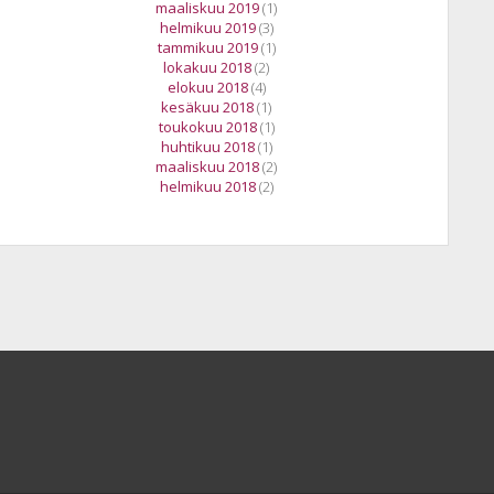
maaliskuu 2019
(1)
helmikuu 2019
(3)
tammikuu 2019
(1)
lokakuu 2018
(2)
elokuu 2018
(4)
kesäkuu 2018
(1)
toukokuu 2018
(1)
huhtikuu 2018
(1)
maaliskuu 2018
(2)
helmikuu 2018
(2)