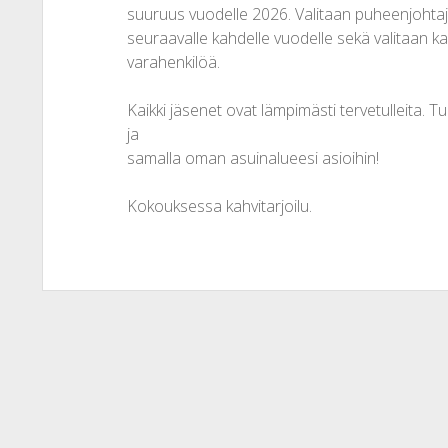
suuruus vuodelle 2026. Valitaan puheenjohtaja 
seuraavalle kahdelle vuodelle sekä valitaan ka
varahenkilöä.
Kaikki jäsenet ovat lämpimästi tervetulleita. T
ja
samalla oman asuinalueesi asioihin!
Kokouksessa kahvitarjoilu.