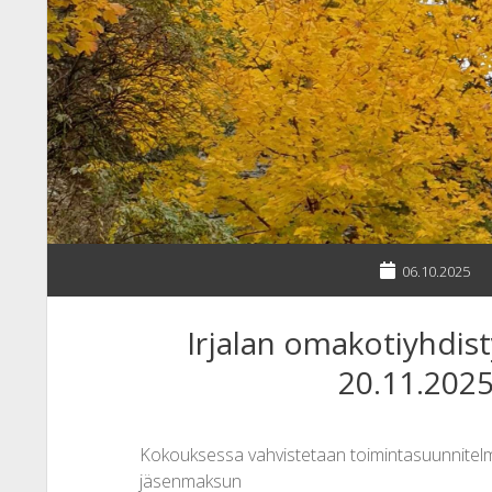
06.10.2025
Irjalan omakotiyhdis
20.11.2025
Kokouksessa vahvistetaan toimintasuunnitelma 
jäsenmaksun