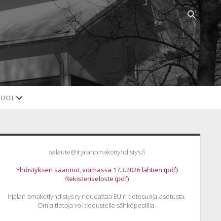
Open
search
bar
open
EDOT
dropdown
menu
idebar
palaute@irjalanomakotiyhdistys.fi
Yhdistyksen säännöt, voimassa 17.3.2026 lähtien (pdf)
Rekisteriseloste (pdf)
Irjalan omakotiyhdistys ry noudattaa EU:n tietosuoja-asetusta.
Omia tietoja voi tiedustella sähköpostilla.