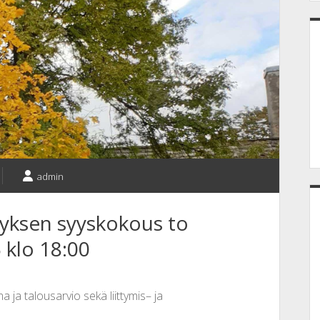
admin
tyksen syyskokous to
 klo 18:00
ja talousarvio sekä liittymis– ja