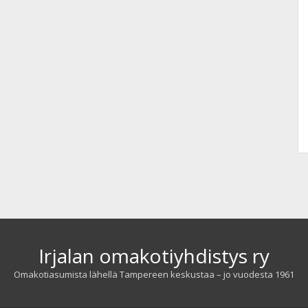
Irjalan omakotiyhdistys ry
Omakotiasumista lähellä Tampereen keskustaa – jo vuodesta 1961