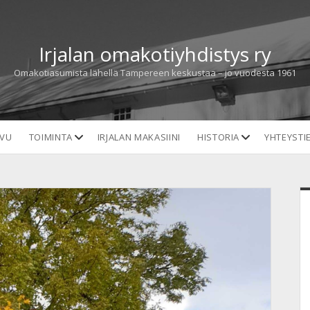
Irjalan omakotiyhdistys ry
Omakotiasumista lähellä Tampereen keskustaa – jo vuodesta 1961
open
open
IVU
TOIMINTA
IRJALAN MAKASIINI
HISTORIA
YHTEYSTI
dropdown
dropdown
menu
menu
S