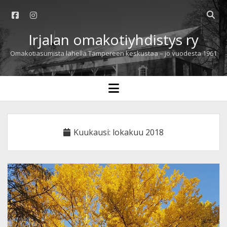
facebook
instagram
Open
searc
Irjalan omakotiyhdistys ry
bar
Omakotiasumista lähellä Tampereen keskustaa – jo vuodesta 1961
open
menu
Kuukausi:
lokakuu 2018