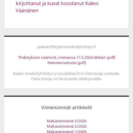
kirjoittanut ja kuvat koostanut Kalevi
Väänänen
Sidebar
palaute@irjalanomakotiyhdistys.fi
Yhdistyksen säännöt, voimassa 17.3.2026 lähtien (pdf)
Rekisteriseloste (pdf)
Irjalan omakotiyhdistys ry noudattaa EU:n tietosuoja-asetusta.
Omia tietoja voi tiedustella sähköpostilla.
Viimeisimmät artikkelit
Makasiiniviesti 3/2026
Makasiiniviesti 2/2026
Makasiiniviesti 1/2026