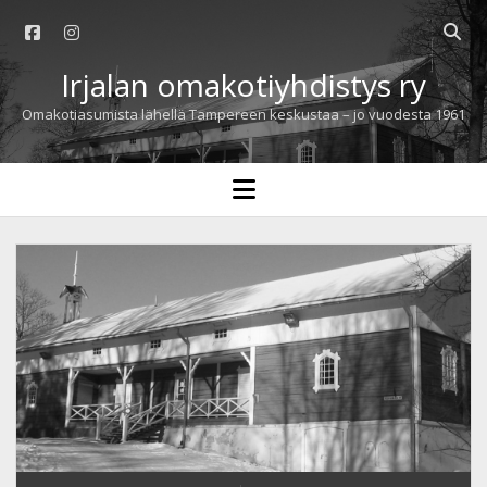
facebook
instagram
Open
searc
Irjalan omakotiyhdistys ry
bar
Omakotiasumista lähellä Tampereen keskustaa – jo vuodesta 1961
open
menu