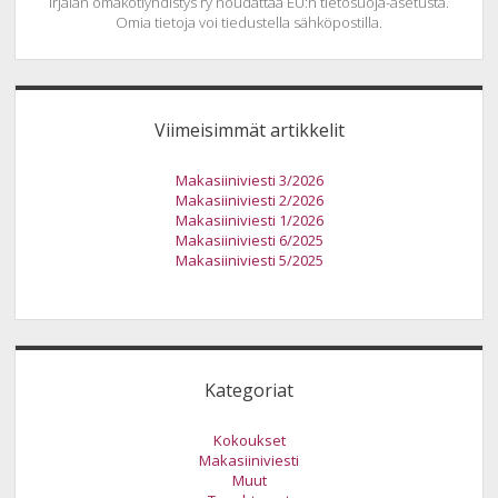
Irjalan omakotiyhdistys ry noudattaa EU:n tietosuoja-asetusta.
Omia tietoja voi tiedustella sähköpostilla.
Viimeisimmät artikkelit
Makasiiniviesti 3/2026
Makasiiniviesti 2/2026
Makasiiniviesti 1/2026
Makasiiniviesti 6/2025
Makasiiniviesti 5/2025
Kategoriat
Kokoukset
Makasiiniviesti
Muut