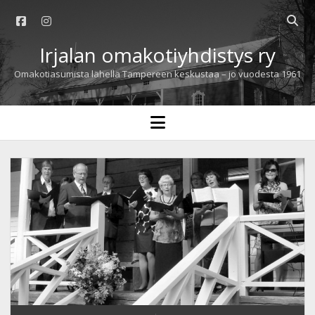
facebook
instagram
Open
searc
Irjalan omakotiyhdistys ry
bar
Omakotiasumista lähellä Tampereen keskustaa – jo vuodesta 1961
open
menu