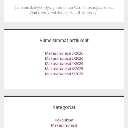
Irjalan omakotiyhdistys ry noudattaa EU:n tietosuoja-asetusta.
Omia tietoja voi tiedustella sähköpostilla.
Viimeisimmät artikkelit
Makasiiniviesti 3/2026
Makasiiniviesti 2/2026
Makasiiniviesti 1/2026
Makasiiniviesti 6/2025
Makasiiniviesti 5/2025
Kategoriat
Kokoukset
Makasiiniviesti