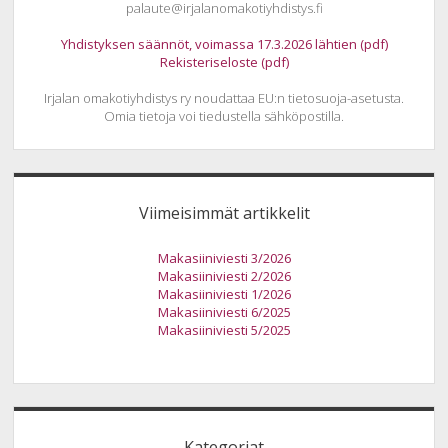
palaute@irjalanomakotiyhdistys.fi
Yhdistyksen säännöt, voimassa 17.3.2026 lähtien (pdf)
Rekisteriseloste (pdf)
Irjalan omakotiyhdistys ry noudattaa EU:n tietosuoja-asetusta.
Omia tietoja voi tiedustella sähköpostilla.
Viimeisimmät artikkelit
Makasiiniviesti 3/2026
Makasiiniviesti 2/2026
Makasiiniviesti 1/2026
Makasiiniviesti 6/2025
Makasiiniviesti 5/2025
Kategoriat