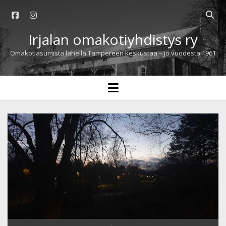
facebook
instagram
Open
searc
Irjalan omakotiyhdistys ry
bar
Omakotiasumista lähellä Tampereen keskustaa – jo vuodesta 1961
open
menu