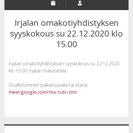
Irjalan omakotiyhdistyksen
syyskokous su 22.12.2020 klo
15.00
Irjalan omakotiyhdistyksen syyskokous su 22.12.2020
klo 15.00 Irjalan makasiinilla.
Osallistuminen paikan päällä tai etänä:
meet.google.com/nsx-tutv-zmr
Sidebar