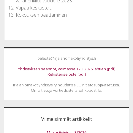
varahenkilöt vuodelle 2023.
Vapaa keskustelu
Kokouksen päättäminen
Sidebar
palaute@irjalanomakotiyhdistys.fi
Yhdistyksen säännöt, voimassa 17.3.2026 lähtien (pdf)
Rekisteriseloste (pdf)
Irjalan omakotiyhdistys ry noudattaa EU:n tietosuoja-asetusta.
Omia tietoja voi tiedustella sähköpostilla.
Viimeisimmät artikkelit
Makasiiniviesti 3/2026