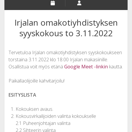
Irjalan omakotiyhdistyksen
syyskokous to 3.11.2022
Tervetuloa Irjalan omakotiyhdistyksen syyskokoukseen
torstaina 3.11.2022 klo 18.00 Irjalan makasiinille.
Osallistua voit myös etänä
Google Meet -linkin
kautta.
Paikallaolijoille kahvitarjoilu!
ESITYSLISTA
Kokouksen avaus.
Kokousvirkailijoiden valinta kokoukselle
2.1 Puheenjohtajan valinta
2.2 Sihteerin valinta