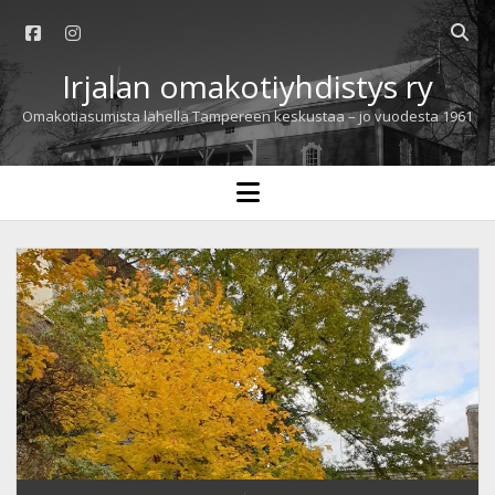
facebook
instagram
Open
searc
Irjalan omakotiyhdistys ry
bar
Omakotiasumista lähellä Tampereen keskustaa – jo vuodesta 1961
open
menu