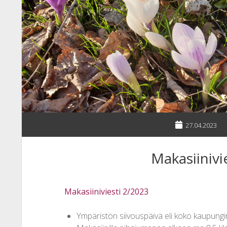
27.04.2023
Makasiinivi
Makasiiniviesti 2/2023
Ympäristön siivouspäivä eli koko kaupungin 