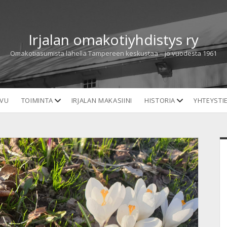
Irjalan omakotiyhdistys ry
Omakotiasumista lähellä Tampereen keskustaa – jo vuodesta 1961
open
open
IVU
TOIMINTA
IRJALAN MAKASIINI
HISTORIA
YHTEYSTI
dropdown
dropdown
menu
menu
S