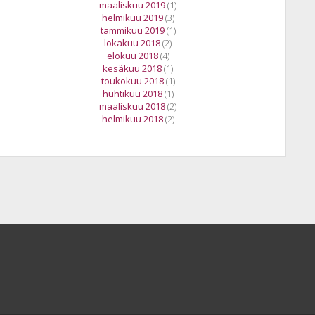
maaliskuu 2019
(1)
helmikuu 2019
(3)
tammikuu 2019
(1)
lokakuu 2018
(2)
elokuu 2018
(4)
kesäkuu 2018
(1)
toukokuu 2018
(1)
huhtikuu 2018
(1)
maaliskuu 2018
(2)
helmikuu 2018
(2)