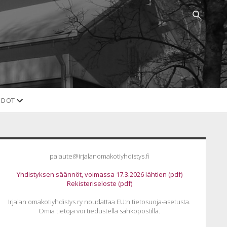
Open
search
bar
open
EDOT
dropdown
menu
idebar
palaute@irjalanomakotiyhdistys.fi
Yhdistyksen säännöt, voimassa 17.3.2026 lähtien (pdf)
Rekisteriseloste (pdf)
Irjalan omakotiyhdistys ry noudattaa EU:n tietosuoja-asetusta.
Omia tietoja voi tiedustella sähköpostilla.