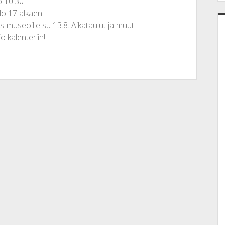
o 10.30
klo 17 alkaen
-museoille su 13.8. Aikataulut ja muut
o kalenteriin!