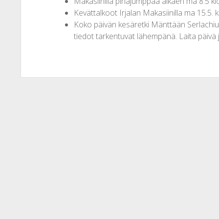
Makasiinilla pihajumppaa alkaen ma 8.5 kl
Kevättalkoot Irjalan Makasiinilla ma 15.5. 
Koko päivän kesäretki Mänttään Serlachius
tiedot tarkentuvat lähempänä. Laita päivä j