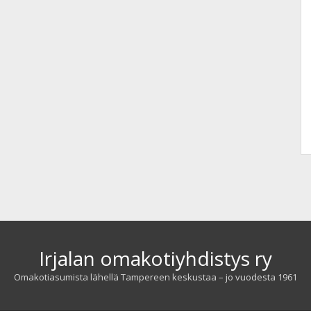
Irjalan omakotiyhdistys ry
Omakotiasumista lähellä Tampereen keskustaa – jo vuodesta 1961